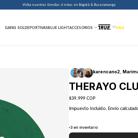
Pixxiesx? Usa el codigo PRIMERAVEZ y recibe 10MIL OFF por compras superiores a 150
Envio express Recibe el mismo dia en compras hasta las 12pm. Aplica BGT y BGA
Visita nuestras tiendas si estas en Bogotá & Bucaramanga
Envio gratis desde $250.000
GAFAS SOL
DEPORTIVAS
BLUE LIGHT
ACCESORIOS
SALE
karencano2
,
Marim
THERAYO CLU
$39.999 COP
Impuesto incluido.
Envío calculad
3 en inventario